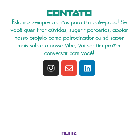
CONTATO
Estamos sempre prontos para um bate-papo! Se
você quer tirar dúvidas, sugerir parcerias, apoiar
nosso projeto como patrocinador ou só saber
mais sobre a nossa vibe, vai ser um prazer
conversar com você!
I
E
L
n
n
i
s
v
n
t
e
k
a
l
e
g
o
d
r
p
i
a
e
n
m
Home